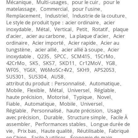
Mécanique、Multi-usages、pour le cuir、pour le
matelassage、Commercial、pour l'usine、
Remplacement、Industriel、Industrie de la couture、
Le style de produit type：acier ordinaire、acier
inoxydable、Métal、Vertical、Petit、Rotatif、plaque
d'acier、acier au carbone、La plaque d'acier、Acier
ordinaire、Acier importé、Acier rapide、Acier au
tungstène、acier allié、acier allié à soupe、Acier
inoxydable 、Q235、SPCC、SCM415、15CrMo、
42CrMo、SK5、SKS7、SKD11、Cr12MoV、YG8、
WF05、YG6X、W6Mo5Cr4V2、SKH9、APS2053、
SUS301、SUS304、AUS8、
attribut du produit：Personnalisé、Automatique、
Mobile、Flexible、Métal、Universel、Réglable、
haute précision、Motorisé、Typique、Novel、
Fiable、Automatique、Mobile、Universel、
Réglable、Personnalisé、haute précision、Usagé
avec précision、Durable、Structure simple、Facile À
assembler、Performances stables、Longue durée de
vie、Prix bas、Haute qualité、Réutilisable、Fabriqué
en Chine、Facile à utiliser、Économie de main-