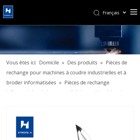
Français
简体中文
हिन्दी
Türk dili
Tiếng Việt
한국어
Vous êtes ici:
Domicile
»
Des produits
»
Pièces de
Português
rechange pour machines à coudre industrielles et à
Español
broder informatisées
»
Pièces de rechange
Pусский
informatisées de haute qualité de machine à broder
العربية
durable de marque Strongh
English