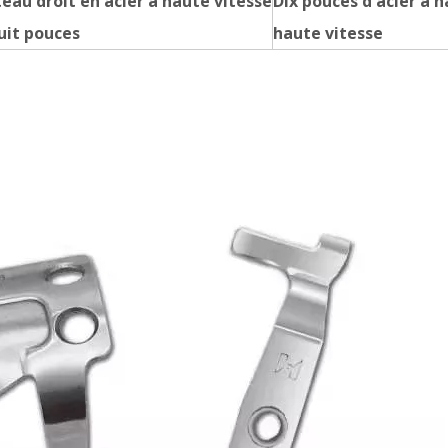
eau droit en acier à haute vitesse
Dix pouces d'acier à h
uit pouces
haute vitesse