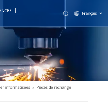
ANCES
Français
tisées
简体中文
हिन्दी
Türk dili
Tiếng Việt
한국어
Português
Español
Pусский
العربية
English
der informatisées
»
Pièces de rechange