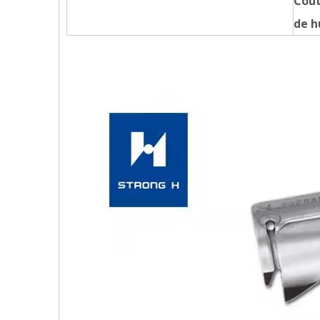
Cout
de h