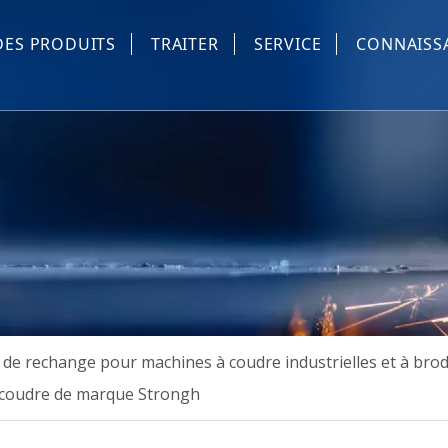
DES PRODUITS
TRAITER
SERVICE
CONNAISS
Pièces de rechange machine à coudre et à broder informa
Équipement automatique de couture industrielle
Dispositif automatique de machine à coudre industrielle
Machine à masques
Les autres
 de rechange pour machines à coudre industrielles et à bro
 à coudre de marque Strongh