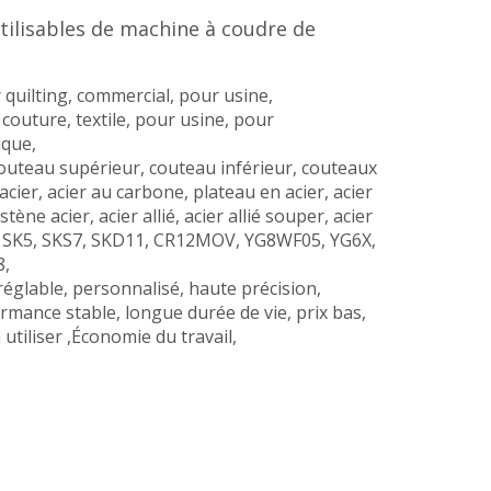
utilisables de machine à coudre de
r quilting, commercial, pour usine,
couture, textile, pour usine, pour
ique,
couteau supérieur, couteau inférieur, couteaux
acier, acier au carbone, plateau en acier, acier
ène acier, acier allié, acier allié souper, acier
 SK5, SKS7, SKD11, CR12MOV, YG8WF05, YG6X,
8,
réglable, personnalisé, haute précision,
ormance stable, longue durée de vie, prix bas,
 utiliser ,Économie du travail,