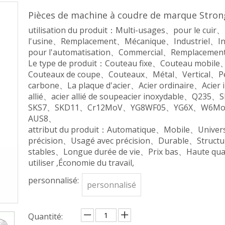
Pièces de machine à coudre de marque Stro
utilisation du produit：Multi-usages、pour le cu
l'usine、Remplacement、Mécanique、Industriel、Indu
pour l'automatisation、Commercial、Remplaceme
Le type de produit：Couteau fixe、Couteau mobile
Couteaux de coupe、Couteaux、Métal、Vertical、Pet
carbone、La plaque d'acier、Acier ordinaire、Acier 
allié、acier allié de soupeacier inoxydable、
SKS7、SKD11、Cr12MoV、YG8WF05、YG6X、W6Mo5
AUS8、
attribut du produit：Automatique、Mobile、Unive
précision、Usagé avec précision、Durable、Structu
stables、Longue durée de vie、Prix bas、Haute qual
utiliser ,Économie du travail,
personnalisé:
personnalisé
Quantité: