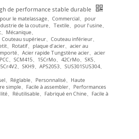
ngh de performance stable durable
ir、pour le matelassage、Commercial、pour
strie de la couture、Textile、pour l'usine、
nt、Mécanique、
、Couteau supérieur、Couteau inférieur、
it、Rotatif、plaque d'acier、acier au
importé、Acier rapide Tungstène acier、acier
Q235、SPCC、SCM415、15CrMo、42CrMo、SK5、
Cr4V2、SKH9、APS2053、SUS301SUS304、
rsel、Réglable、Personnalisé、Haute
re simple、Facile à assembler、Performances
ité、Réutilisable、Fabriqué en Chine、Facile à