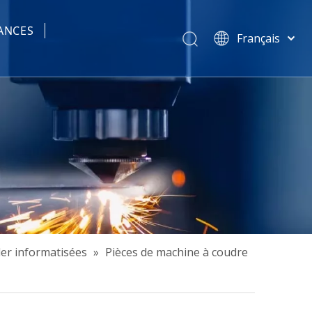
ANCES
Français
tisées
简体中文
हिन्दी
Türk dili
Tiếng Việt
한국어
Português
Español
Pусский
العربية
English
der informatisées
»
Pièces de machine à coudre