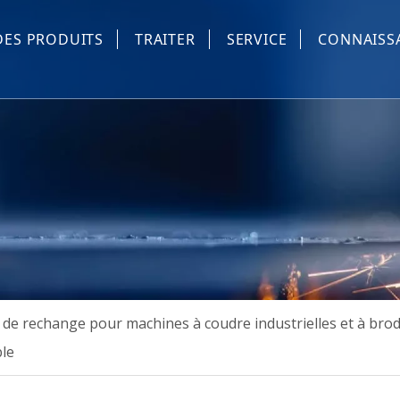
DES PRODUITS
TRAITER
SERVICE
CONNAISS
Pièces de rechange machine à coudre et à broder informa
Équipement automatique de couture industrielle
Dispositif automatique de machine à coudre industrielle
Machine à masques
Les autres
 de rechange pour machines à coudre industrielles et à bro
le