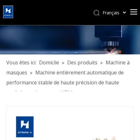
Français
简体中文
हिन्दी
Türk dili
Tiếng Việt
한국어
Vous êtes ici:
Domicile
»
Des produits
»
Machine à
Português
masques
»
Machine entièrement automatique de
Español
performance stable de haute précision de haute
Pусский
qualité pour le masque KF94
العربية
English