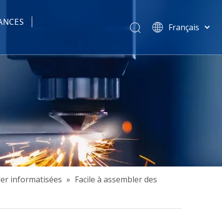
ANCES
Français
tisées
简体中文
हिन्दी
Türk dili
Tiếng Việt
한국어
Português
Español
Pусский
العربية
English
der informatisées
»
Facile à assembler des