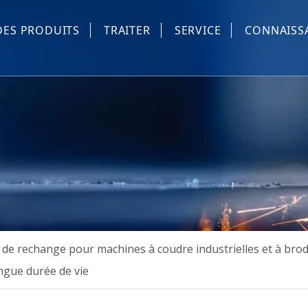
DES PRODUITS
TRAITER
SERVICE
CONNAISS
Pièces de rechange machine à coudre et à broder informa
Équipement automatique de couture industrielle
Dispositif automatique de machine à coudre industrielle
Machine à masques
Les autres
 de rechange pour machines à coudre industrielles et à bro
ngue durée de vie