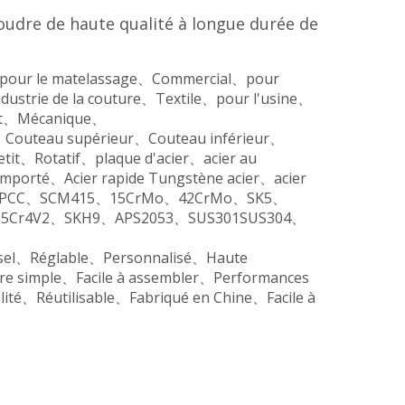
oudre de haute qualité à longue durée de
ir、pour le matelassage、Commercial、pour
strie de la couture、Textile、pour l'usine、
nt、Mécanique、
、Couteau supérieur、Couteau inférieur、
it、Rotatif、plaque d'acier、acier au
importé、Acier rapide Tungstène acier、acier
Q235、SPCC、SCM415、15CrMo、42CrMo、SK5、
Cr4V2、SKH9、APS2053、SUS301SUS304、
rsel、Réglable、Personnalisé、Haute
re simple、Facile à assembler、Performances
ité、Réutilisable、Fabriqué en Chine、Facile à