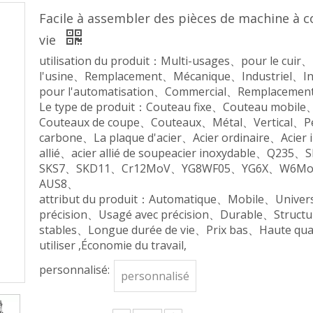
Facile à assembler des pièces de machine à c
vie
utilisation du produit：Multi-usages、pour le cu
l'usine、Remplacement、Mécanique、Industriel、Indu
pour l'automatisation、Commercial、Remplaceme
Le type de produit：Couteau fixe、Couteau mobile
Couteaux de coupe、Couteaux、Métal、Vertical、Pet
carbone、La plaque d'acier、Acier ordinaire、Acier 
allié、acier allié de soupeacier inoxydable、
SKS7、SKD11、Cr12MoV、YG8WF05、YG6X、W6Mo5
AUS8、
attribut du produit：Automatique、Mobile、Unive
précision、Usagé avec précision、Durable、Structu
stables、Longue durée de vie、Prix bas、Haute qual
utiliser ,Économie du travail,
personnalisé:
personnalisé