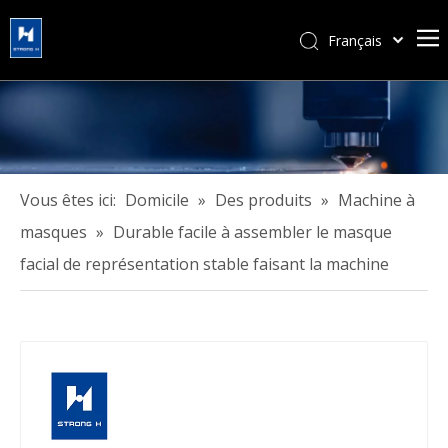
Français
简体中文
हिन्दी
Türk dili
Tiếng Việt
한국어
Vous êtes ici:
Domicile
»
Des produits
»
Machine à
Português
masques
»
Durable facile à assembler le masque
Español
facial de représentation stable faisant la machine
Pусский
العربية
English