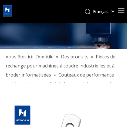
Français
简体中文
हिन्दी
Türk dili
Tiếng Việt
한국어
Vous êtes ici:
Domicile
»
Des produits
»
Pièces de
Português
rechange pour machines à coudre industrielles et à
Español
broder informatisées
»
Couteaux de performance
Pусский
stables de haute qualité de haute précision pour les
العربية
machines à coudre industrielles
English