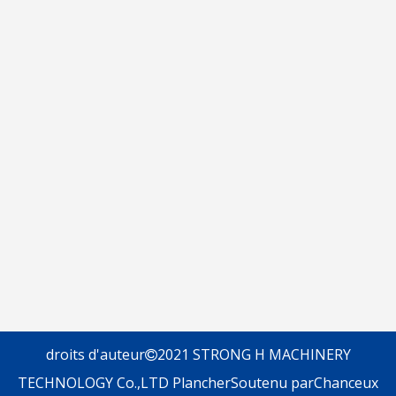
l'envoi.
droits d'auteur
2021 STRONG H MACHINERY

TECHNOLOGY Co.,LTD
Plancher
Soutenu par
Chanceux